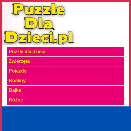
Puzzle dla dzieci
Zwierzęta
Pojazdy
Rośliny
Bajka
Różne