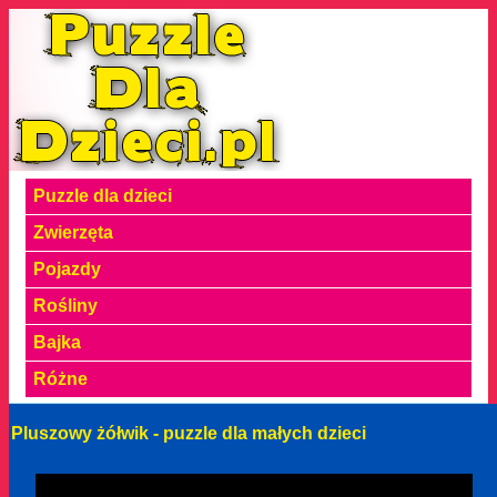
Puzzle dla dzieci
Zwierzęta
Pojazdy
Rośliny
Bajka
Różne
Pluszowy żółwik - puzzle dla małych dzieci