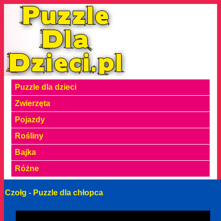
Puzzle dla dzieci
Zwierzęta
Pojazdy
Rośliny
Bajka
Różne
Czołg - Puzzle dla chłopca